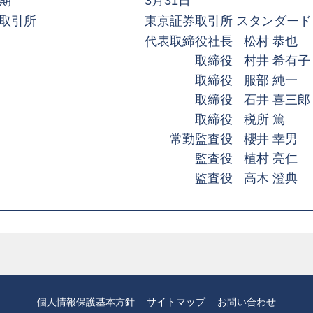
期
3月31日
取引所
東京証券取引所 スタンダード 
代表取締役社長
松村 恭也
取締役
村井 希有子
取締役
服部 純
取締役
石井 喜三
取締役
税所 
常勤監査役
櫻井 幸
監査役
植村 亮
監査役
高木 澄
個人情報保護基本方針
サイトマップ
お問い合わせ