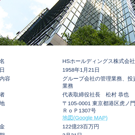
名
HSホールディングス株式会社
日
1958年1月21日
内容
グループ会社の管理業務、投
業務
者
代表取締役社長 松村 恭也
地
〒105-0001 東京都港区虎
ＲｏＰ1307号
地図(Google MAP)
金
122億23百万円